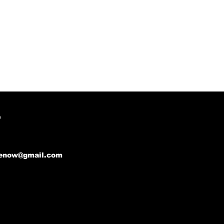
O
enow@gmail.com